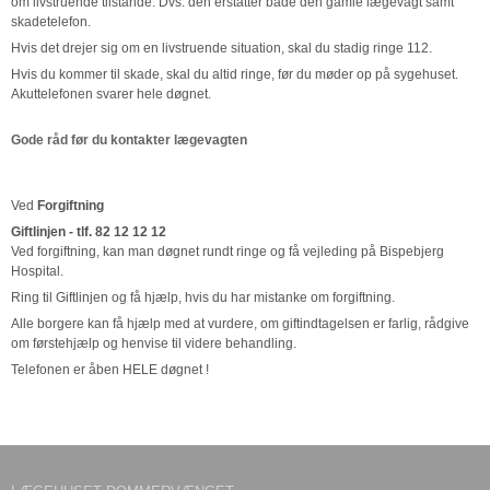
om livstruende tilstande. Dvs. den erstatter både den gamle lægevagt samt
skadetelefon.
Hvis det drejer sig om en livstruende situation, skal du stadig ringe 112.
Hvis du kommer til skade, skal du altid ringe, før du møder op på sygehuset.
Akuttelefonen svarer hele døgnet.
Gode råd før du kontakter lægevagten
Ved
Forgiftning
Giftlinjen - tlf. 82 12 12 12
Ved forgiftning, kan man døgnet rundt ringe og få vejleding på Bispebjerg
Hospital.
Ring til Giftlinjen og få hjælp, hvis du har mistanke om forgiftning.
Alle borgere kan få hjælp med at vurdere, om giftindtagelsen er farlig, rådgive
om førstehjælp og henvise til videre behandling.
Telefonen er åben HELE døgnet !